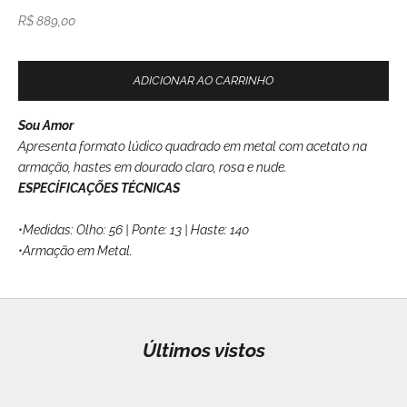
Preço promocional
R$ 889,00
ADICIONAR AO CARRINHO
Sou Amor
Apresenta formato lúdico quadrado em metal com acetato na
armação, hastes em dourado claro, rosa e nude.
ESPECÍFICAÇÕES TÉCNICAS
•Medidas: Olho: 56 | Ponte: 13 | Haste: 140
•Armação em Metal.
Últimos vistos