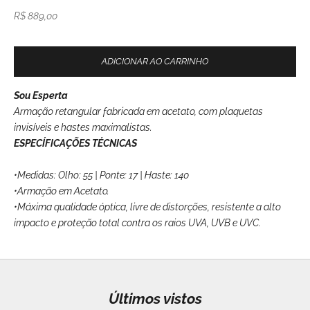
Preço promocional
R$ 889,00
ADICIONAR AO CARRINHO
Sou Esperta
Armação retangular fabricada em acetato, com plaquetas
invisíveis e hastes maximalistas.
ESPECÍFICAÇÕES TÉCNICAS
•Medidas: Olho: 55 | Ponte: 17 | Haste: 140
•Armação em Acetato.
•Máxima qualidade óptica,
livre de distorções, resistente a alto
impacto e proteção total contra
os raios UVA, UVB e UVC.
Últimos vistos