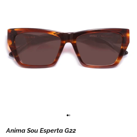
Ir para item 1
Ir para item 2
Anima Sou Esperta G22