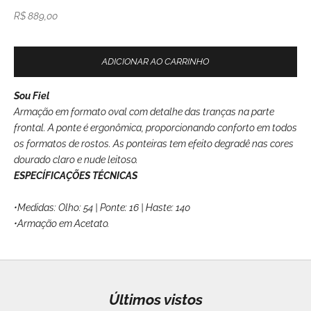
Preço promocional
R$ 889,00
ADICIONAR AO CARRINHO
Sou Fiel
Armação em formato oval com detalhe das tranças na parte
frontal. A ponte é ergonômica, proporcionando conforto em todos
os formatos de rostos. As ponteiras tem efeito degradê nas cores
dourado claro e nude leitoso.
ESPECÍFICAÇÕES TÉCNICAS
•Medidas: Olho: 54 | Ponte: 16 | Haste: 140
•Armação em Acetato.
Últimos vistos