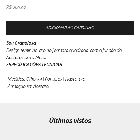
Preço promocional
R$ 889,00
ADICIONAR AO CARRINHO
Sou Grandiosa
Design feminino, aro no formato quadrado, com a junção do
Acetato com o Metal.
ESPECÍFICAÇÕES TÉCNICAS
•Medidas: Olho: 54 | Ponte: 17 | Haste: 140
•Armação em Acetato.
Últimos vistos