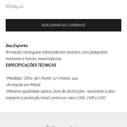
Preço promocional
R$ 889,00
ADICIONAR AO CARRINHO
Sou Esperta
Armação retangular fabricada em acetato, com plaquetas
invisíveis e hastes maximalistas.
ESPECÍFICAÇÕES TÉCNICAS
•Medidas: Olho: 56 | Ponte: 17 | Haste: 140
•Armação em Metal.
•Máxima qualidade óptica,
livre de distorções, resistente a alto
impacto e proteção total contra
os raios UVA, UVB e UVC.