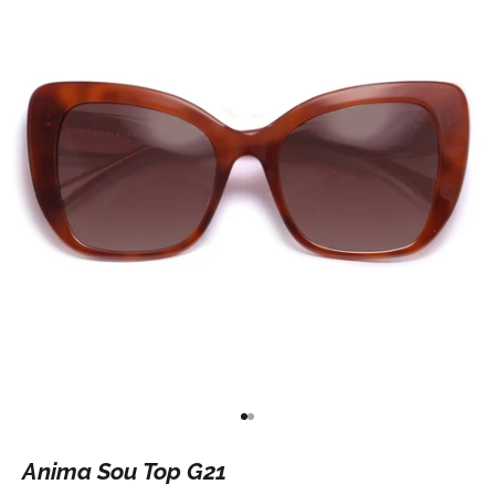
Ir para item 1
Ir para item 2
Anima Sou Top G21