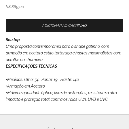
Preço promocional
R$ 889,00
ADICIONAR AO CARRINHO
Sou top
Uma proposta contemporânea para o shape gatinho, com
armação em acetato estilo tartaruga e hastes maximalistas com
detalhe na charneira.
ESPECÍFICAÇÕES TÉCNICAS
•Medidas: Olho: 54 | Ponte: 19 | Haste: 140
•Armação em Acetato.
•Máxima qualidade óptica,
livre de distorções, resistente a alto
impacto e proteção total contra
os raios UVA, UVB e UVC.