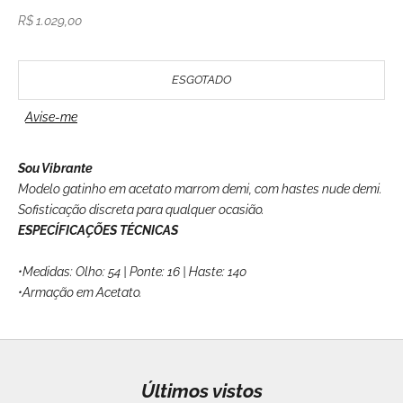
Preço promocional
R$ 1.029,00
ESGOTADO
Avise-me
Sou Vibrante
Modelo gatinho em acetato marrom demi, com hastes nude demi.
Sofisticação discreta para qualquer ocasião.
ESPECÍFICAÇÕES TÉCNICAS
•Medidas: Olho: 54 | Ponte: 16 | Haste: 140
•Armação em Acetato.
Últimos vistos