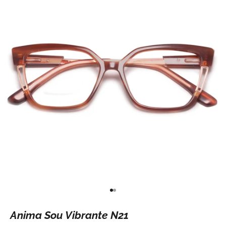
Ir para item 1
Ir para item 2
Anima Sou Vibrante N21